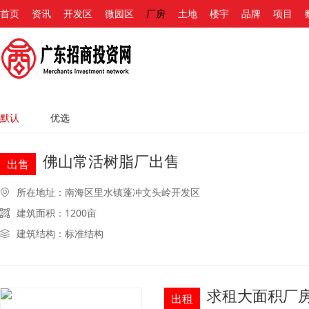
首页
资讯
开发区
微园区
厂房
土地
楼宇
品牌
项目
默认
优选
佛山常活树脂厂出售
出售
所在地址：南海区里水镇蓬冲文头岭开发区
建筑面积：1200亩
建筑结构：标准结构
求租大面积厂
出租