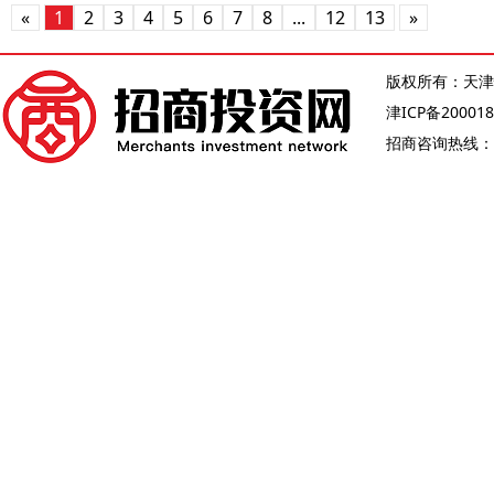
«
1
2
3
4
5
6
7
8
...
12
13
»
版权所有：天津
津ICP备200018
招商咨询热线：