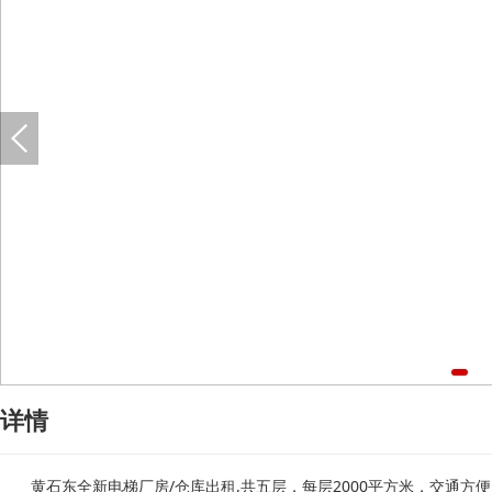
详情
黄石东全新电梯厂房/仓库出租,共五层，每层2000平方米，交通方便