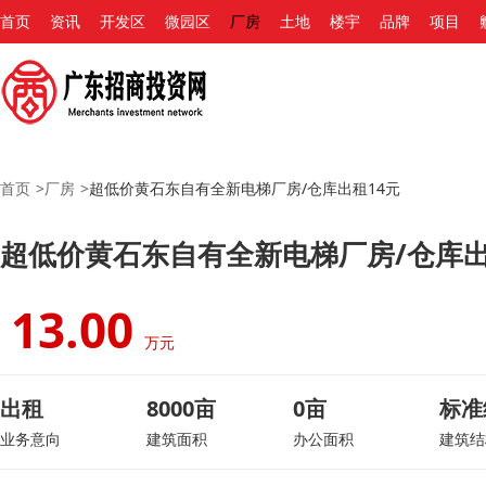
首页
资讯
开发区
微园区
厂房
土地
楼宇
品牌
项目
首页
>
厂房
>
超低价黄石东自有全新电梯厂房/仓库出租14元
超低价黄石东自有全新电梯厂房/仓库出
13.00
万元
出租
8000亩
0亩
标准
业务意向
建筑面积
办公面积
建筑结