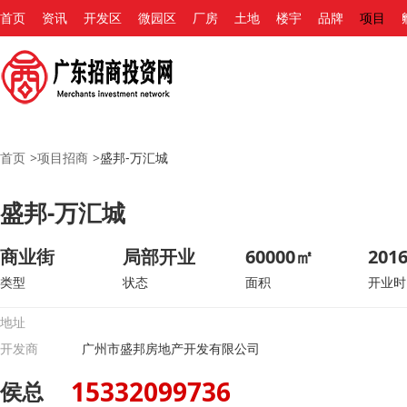
首页
资讯
开发区
微园区
厂房
土地
楼宇
品牌
项目
首页
>
项目招商
>
盛邦-万汇城
盛邦-万汇城
商业街
局部开业
60000㎡
2016
类型
状态
面积
开业时
地址
开发商
广州市盛邦房地产开发有限公司
15332099736
侯总